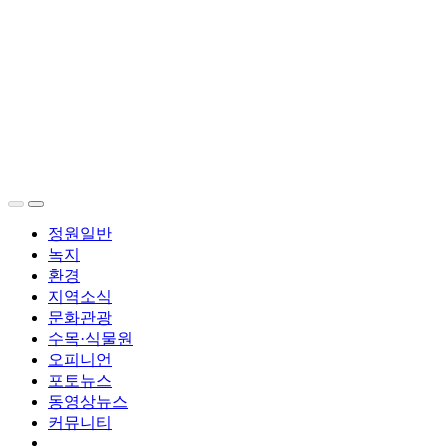
정원일반
녹지
환경
지역소식
문화관광
수목·식물원
오피니언
포토뉴스
동영상뉴스
커뮤니티