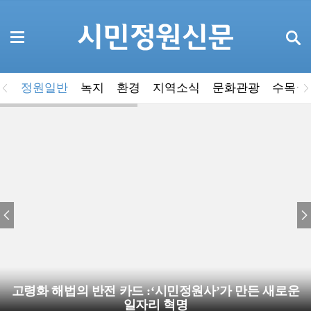
정원일반
녹지
환경
지역소식
문화관광
수목·
고령화 해법의 반전 카드 :‘시민정원사’가 만든 새로운
일자리 혁명